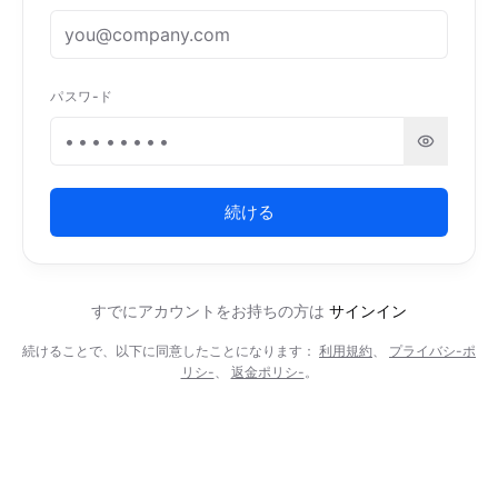
パスワ-ド
続ける
すでにアカウントをお持ちの方は
サインイン
続けることで、以下に同意したことになります：
利用規約
、
プライバシ-ポ
リシ-
、
返金ポリシ-
。